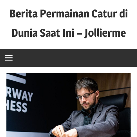
Skip
Berita Permainan Catur di
to
content
Dunia Saat Ini – Jollierme
Jollierme.com
Situs
Kumpulan
Berita
Permainan
Catur
di
Dunia
Saat
Ini