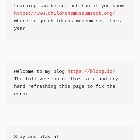
Learning can be so much fun if you know 
https://www.childrensmuseumsect.org/
where to go childrens museum sect this 
year
Welcome to my blog 
https://bloog.io/
The full version of this site and try 
hard refreshing this page to fix the 
error.
Stay and play at 