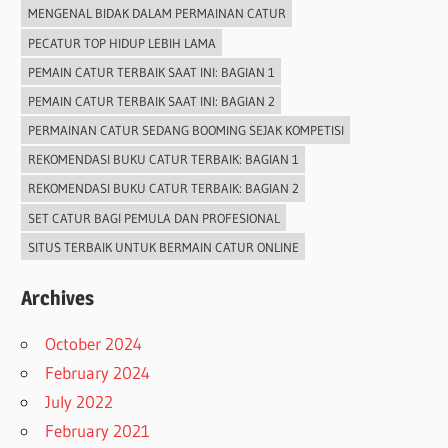
MENGENAL BIDAK DALAM PERMAINAN CATUR
PECATUR TOP HIDUP LEBIH LAMA
PEMAIN CATUR TERBAIK SAAT INI: BAGIAN 1
PEMAIN CATUR TERBAIK SAAT INI: BAGIAN 2
PERMAINAN CATUR SEDANG BOOMING SEJAK KOMPETISI
REKOMENDASI BUKU CATUR TERBAIK: BAGIAN 1
REKOMENDASI BUKU CATUR TERBAIK: BAGIAN 2
SET CATUR BAGI PEMULA DAN PROFESIONAL
SITUS TERBAIK UNTUK BERMAIN CATUR ONLINE
Archives
October 2024
February 2024
July 2022
February 2021