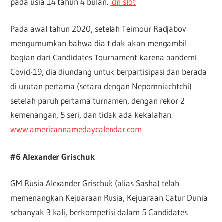
pada usia 14 tahun 4 bulan.
idn slot
Pada awal tahun 2020, setelah Teimour Radjabov
mengumumkan bahwa dia tidak akan mengambil
bagian dari Candidates Tournament karena pandemi
Covid-19, dia diundang untuk berpartisipasi dan berada
di urutan pertama (setara dengan Nepomniachtchi)
setelah paruh pertama turnamen, dengan rekor 2
kemenangan, 5 seri, dan tidak ada kekalahan.
www.americannamedaycalendar.com
#6 Alexander Grischuk
GM Rusia Alexander Grischuk (alias Sasha) telah
memenangkan Kejuaraan Rusia, Kejuaraan Catur Dunia
sebanyak 3 kali, berkompetisi dalam 5 Candidates