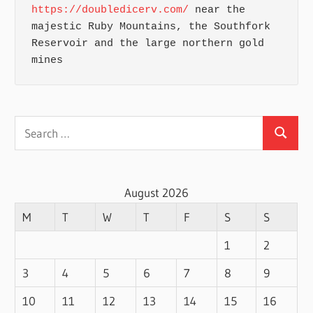
https://doubledicerv.com/
 near the 
majestic Ruby Mountains, the Southfork 
Reservoir and the large northern gold 
mines
Search
Search
for:
August 2026
M
T
W
T
F
S
S
1
2
3
4
5
6
7
8
9
10
11
12
13
14
15
16