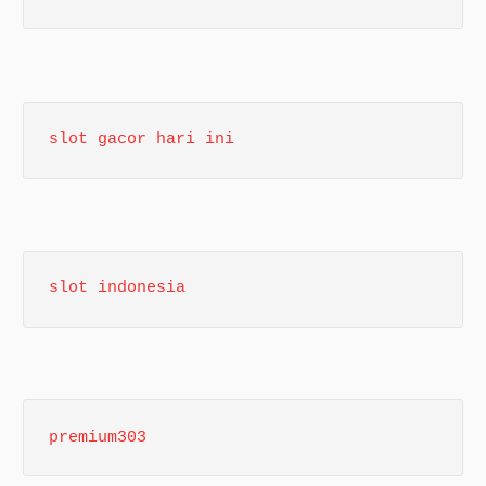
slot gacor hari ini
slot indonesia
premium303