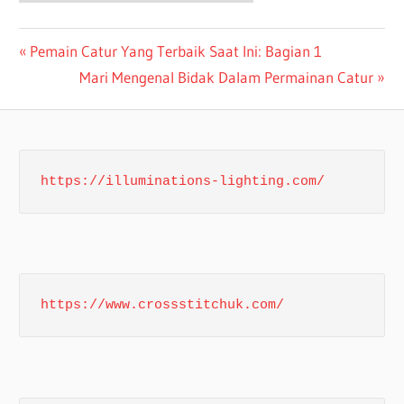
Post
Previous
Pemain Catur Yang Terbaik Saat Ini: Bagian 1
Post:
Next
Mari Mengenal Bidak Dalam Permainan Catur
navigation
Post:
https://illuminations-lighting.com/
https://www.crossstitchuk.com/ 