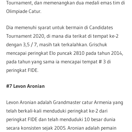
Tournament, dan memenangkan dua medali emas tim di
Olimpiade Catur.
Dia memenuhi syarat untuk bermain di Candidates
Tournament 2020, di mana dia terikat di tempat ke-2
dengan 3,5 / 7, masih tak terkalahkan. Grischuk
mencapai peringkat Elo puncak 2810 pada tahun 2014,
pada tahun yang sama ia mencapai tempat # 3 di
peringkat FIDE.
#7 Levon Aronian
Levon Aronian adalah Grandmaster catur Armenia yang
telah berkali-kali menduduki peringkat ke-2 dari
peringkat FIDE dan telah menduduki 10 besar dunia
secara konsisten sejak 2005. Aronian adalah pemain